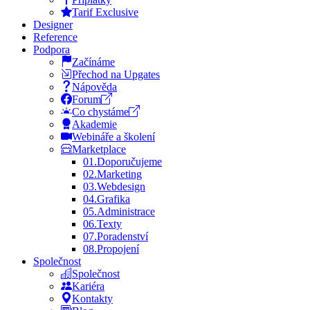
Tarif Exclusive
Designer
Reference
Podpora
Začínáme
Přechod na Upgates
Nápověda
Forum
Co chystáme
Akademie
Webináře a školení
Marketplace
01.
Doporučujeme
02.
Marketing
03.
Webdesign
04.
Grafika
05.
Administrace
06.
Texty
07.
Poradenství
08.
Propojení
Společnost
Společnost
Kariéra
Kontakty