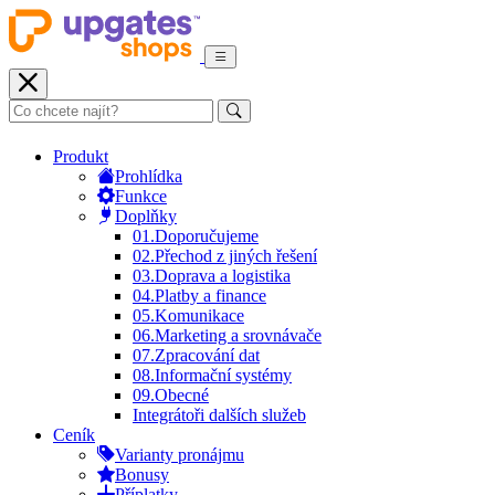
Produkt
Prohlídka
Funkce
Doplňky
01.
Doporučujeme
02.
Přechod z jiných řešení
03.
Doprava a logistika
04.
Platby a finance
05.
Komunikace
06.
Marketing a srovnávače
07.
Zpracování dat
08.
Informační systémy
09.
Obecné
Integrátoři dalších služeb
Ceník
Varianty pronájmu
Bonusy
Příplatky