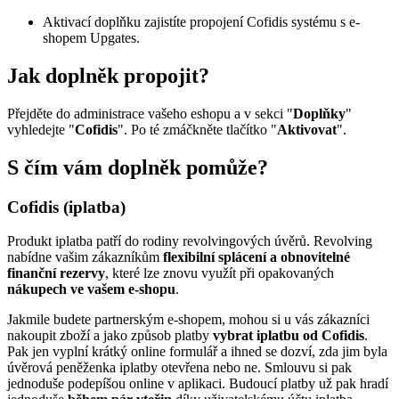
Aktivací doplňku zajistíte propojení Cofidis systému s e-
shopem Upgates.
Jak doplněk propojit?
Přejděte do administrace vašeho eshopu a v sekci "
Doplňky
"
vyhledejte "
Cofidis
". Po té zmáčkněte tlačítko "
Aktivovat
".
S čím vám doplněk pomůže?
Cofidis (iplatba)
Produkt iplatba patří do rodiny revolvingových úvěrů. Revolving
nabídne vašim zákazníkům
flexibilní splácení a obnovitelné
finanční rezervy
, které lze znovu využít při opakovaných
nákupech ve vašem e-shopu
.
Jakmile budete partnerským e-shopem, mohou si u vás zákazníci
nakoupit zboží a jako způsob platby
vybrat iplatbu od Cofidis
.
Pak jen vyplní krátký online formulář a ihned se dozví, zda jim byla
úvěrová peněženka iplatby otevřena nebo ne. Smlouvu si pak
jednoduše podepíšou online v aplikaci. Budoucí platby už pak hradí