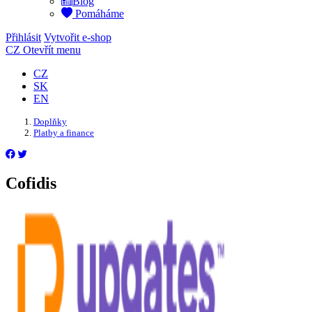
Blog
Pomáháme
Přihlásit
Vytvořit e-shop
CZ
Otevřít menu
CZ
SK
EN
Doplňky
Platby a finance
Cofidis