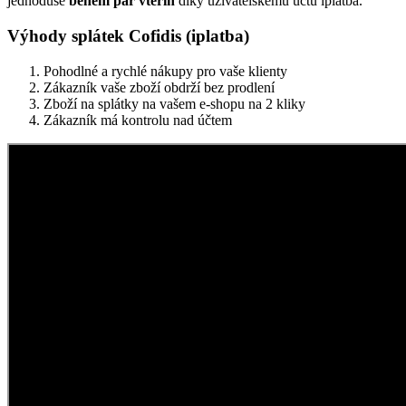
jednoduše
během pár vteřin
díky uživatelskému účtu iplatba.
Výhody splátek Cofidis (iplatba)
Pohodlné a rychlé nákupy pro vaše klienty
Zákazník vaše zboží obdrží bez prodlení
Zboží na splátky na vašem e-shopu na 2 kliky
Zákazník má kontrolu nad účtem