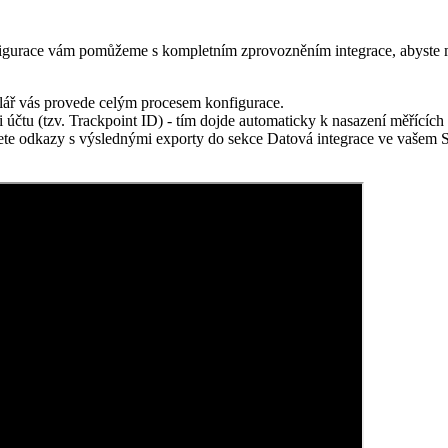
figurace vám pomůžeme s kompletním zprovozněním integrace, abyste mo
lář vás provede celým procesem konfigurace.
i účtu (tzv. Trackpoint ID) - tím dojde automaticky k nasazení měřícíc
ete odkazy s výslednými exporty do sekce Datová integrace ve vašem S