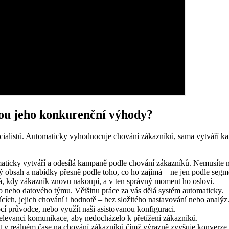
jsou jeho konkurenční výhody?
cialistů. Automaticky vyhodnocuje chování zákazníků, sama vytváří k
ticky vytváří a odesílá kampaně podle chování zákazníků. Nemusíte ni
ý obsah a nabídky přesně podle toho, co ho zajímá – ne jen podle segm
 kdy zákazník znovu nakoupí, a v ten správný moment ho osloví.
 nebo datového týmu. Většinu práce za vás dělá systém automaticky.
cích, jejich chování i hodnotě – bez složitého nastavování nebo analýz
í průvodce, nebo využít naši asistovanou konfiguraci.
elevanci komunikace, aby nedocházelo k přetížení zákazníků.
v reálném čase na chování zákazníků čímž výrazně zvyšuje konverze.