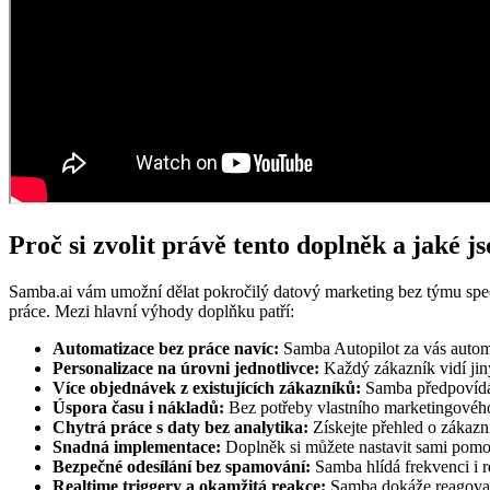
Proč si zvolit právě tento doplněk a jaké 
Samba.ai vám umožní dělat pokročilý datový marketing bez týmu spe
práce. Mezi hlavní výhody doplňku patří:
Automatizace bez práce navíc:
Samba Autopilot za vás automa
Personalizace na úrovni jednotlivce:
Každý zákazník vidí jin
Více objednávek z existujících zákazníků:
Samba předpovídá,
Úspora času i nákladů:
Bez potřeby vlastního marketingového
Chytrá práce s daty bez analytika:
Získejte přehled o zákazní
Snadná implementace:
Doplněk si můžete nastavit sami pomoc
Bezpečné odesílání bez spamování:
Samba hlídá frekvenci i r
Realtime triggery a okamžitá reakce:
Samba dokáže reagovat 