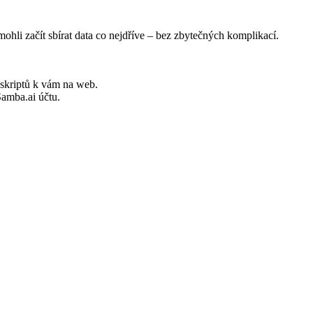
hli začít sbírat data co nejdříve – bez zbytečných komplikací.
h skriptů k vám na web.
amba.ai účtu.