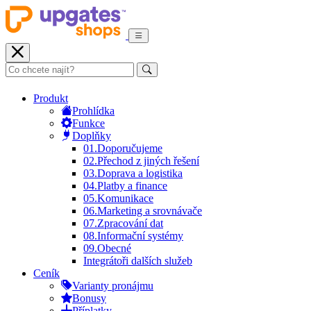
Produkt
Prohlídka
Funkce
Doplňky
01.
Doporučujeme
02.
Přechod z jiných řešení
03.
Doprava a logistika
04.
Platby a finance
05.
Komunikace
06.
Marketing a srovnávače
07.
Zpracování dat
08.
Informační systémy
09.
Obecné
Integrátoři dalších služeb
Ceník
Varianty pronájmu
Bonusy
Příplatky