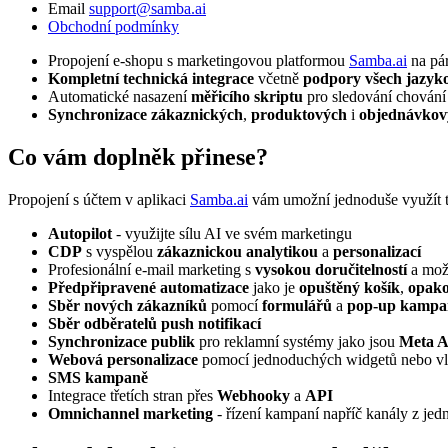
Email
support@samba.ai
Obchodní podmínky
Propojení e-shopu s marketingovou platformou
Samba.ai
na pár
Kompletní technická integrace
včetně
podpory všech jazyk
Automatické nasazení
měřicího skriptu
pro sledování chování
Synchronizace zákaznických
,
produktových
i
objednávkov
Co vám doplněk přinese?
Propojení s účtem v aplikaci
Samba.ai
vám umožní jednoduše využít t
Autopilot
- využijte sílu AI ve svém marketingu
CDP
s vyspělou
zákaznickou analytikou
a
personalizací
Profesionální e-mail marketing s
vysokou doručitelností
a mož
Předpřipravené automatizace
jako je
opuštěný košík
,
opak
Sběr nových zákazníků
pomocí
formulářů
a
pop-up kampa
Sběr odběratelů
push notifikací
Synchronizace publik
pro reklamní systémy jako jsou
Meta A
Webová personalizace
pomocí jednoduchých widgetů nebo vla
SMS kampaně
Integrace třetích stran přes
Webhooky
a
API
Omnichannel marketing
- řízení kampaní napříč kanály z jed