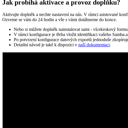
Jak probíhá aktivace a provoz doplňku?
Aktivujte doplněk a nechte nastavení na nás. V rámci asistované kon
Ozveme se vám do 24 hodin a vše s vámi dotáhneme do konce.
Nebo si můžete doplněk nainstalovat sami - vícekrokový formu
V rámci konfigurace je třeba vložit identifikaci vašeho Samba.a
Po potvrzení konfigurace datových exportů jednoduše zkopíruj
Detailní návod je také k dispozici v
naší dokumentaci
.