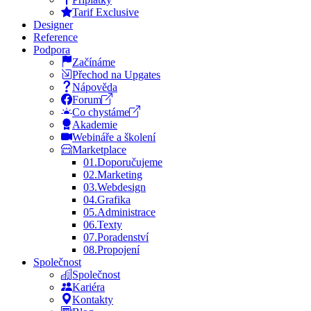
Tarif Exclusive
Designer
Reference
Podpora
Začínáme
Přechod na Upgates
Nápověda
Forum
Co chystáme
Akademie
Webináře a školení
Marketplace
01.
Doporučujeme
02.
Marketing
03.
Webdesign
04.
Grafika
05.
Administrace
06.
Texty
07.
Poradenství
08.
Propojení
Společnost
Společnost
Kariéra
Kontakty