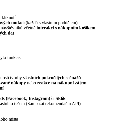
 kliknutí
ových mutací
(každá s vlastním podúčtem)
 návštěvníků včetně
interakcí s nákupním košíkem
ých dat
yto funkce:
ností tvorby
vlastních pokročilých scénářů
ované nákupy
nebo
reakce na nákupní zájem
ní
ds (Facebook, Instagram)
či
Sklik
stního řešení (Samba.ai rekomendační API)
noho místa