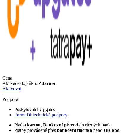
Cena
Aktivace doplňku:
Zdarma
Aktivovat
Podpora
Poskytovatel Upgates
Formulář technické podpory
Platba
kartou
,
Bankovní převod
do různých bank
Platby prováděné přes
bankovní tlačítka
nebo
QR kód