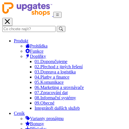
Produkt
Prohlídka
Funkce
Doplňky
01.
Doporučujeme
02.
Přechod z jiných řešení
03.
Doprava a logistika
04.
Platby a finance
05.
Komunikace
06.
Marketing a srovnávače
07.
Zpracování dat
08.
Informační systémy
09.
Obecné
Integrátoři dalších služeb
Ceník
Varianty pronájmu
Bonusy
Příplatky