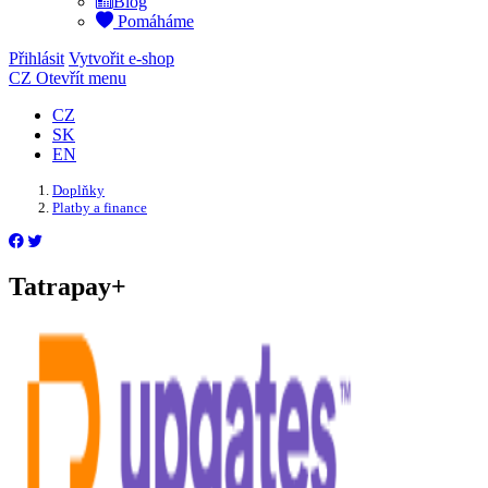
Blog
Pomáháme
Přihlásit
Vytvořit e-shop
CZ
Otevřít menu
CZ
SK
EN
Doplňky
Platby a finance
Tatrapay+