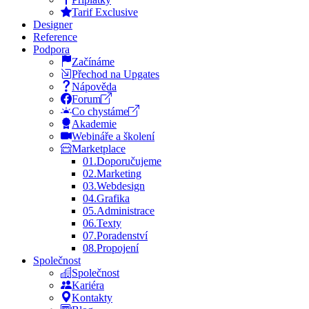
Tarif Exclusive
Designer
Reference
Podpora
Začínáme
Přechod na Upgates
Nápověda
Forum
Co chystáme
Akademie
Webináře a školení
Marketplace
01.
Doporučujeme
02.
Marketing
03.
Webdesign
04.
Grafika
05.
Administrace
06.
Texty
07.
Poradenství
08.
Propojení
Společnost
Společnost
Kariéra
Kontakty