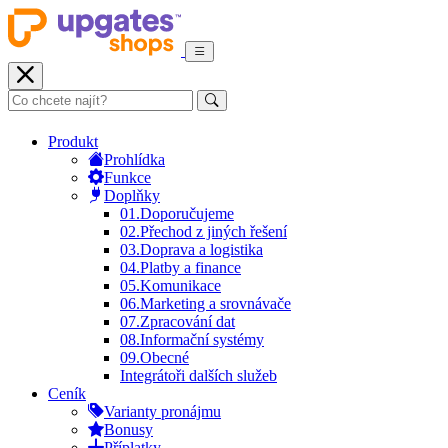
Produkt
Prohlídka
Funkce
Doplňky
01.
Doporučujeme
02.
Přechod z jiných řešení
03.
Doprava a logistika
04.
Platby a finance
05.
Komunikace
06.
Marketing a srovnávače
07.
Zpracování dat
08.
Informační systémy
09.
Obecné
Integrátoři dalších služeb
Ceník
Varianty pronájmu
Bonusy
Příplatky