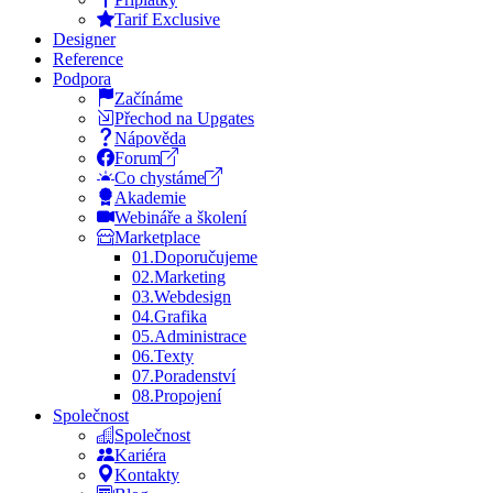
Tarif Exclusive
Designer
Reference
Podpora
Začínáme
Přechod na Upgates
Nápověda
Forum
Co chystáme
Akademie
Webináře a školení
Marketplace
01.
Doporučujeme
02.
Marketing
03.
Webdesign
04.
Grafika
05.
Administrace
06.
Texty
07.
Poradenství
08.
Propojení
Společnost
Společnost
Kariéra
Kontakty