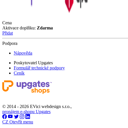
Cena
Aktivace doplňku:
Zdarma
Přidat
Podpora
Nápověda
Poskytovatel Upgates
Formulář technické podpory
Ceník
© 2014 - 2026 EVici webdesign s.r.o.,
pronájem e-shopu Upgates
CZ
Otevřít menu