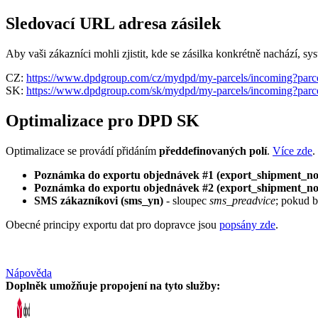
Sledovací URL adresa zásilek
Aby vaši zákazníci mohli zjistit, kde se zásilka konkrétně nachází,
CZ:
https://www.dpdgroup.com/cz/mydpd/my-parcels/incoming?par
SK:
https://www.dpdgroup.com/sk/mydpd/my-parcels/incoming?par
Optimalizace pro DPD SK
Optimalizace se provádí přidáním
předdefinovaných polí
.
Více zde
.
Poznámka do exportu objednávek #1 (export_shipment_no
Poznámka do exportu objednávek #2 (export_shipment_n
SMS zákazníkovi (sms_yn)
- sloupec
sms_preadvice
; pokud b
Obecné principy exportu dat pro dopravce jsou
popsány zde
.
Nápověda
Doplněk umožňuje propojení na tyto služby: