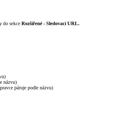
vy do sekce
Rozšířené - Sledovací URL.
vu)
le názvu)
opravce páruje podle názvu)