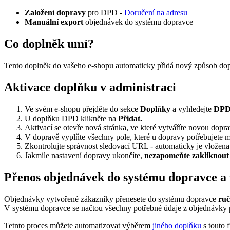
Založení dopravy
pro DPD -
Doručení na adresu
Manuální export
objednávek do systému dopravce
Co doplněk umí?
Tento doplněk do vašeho e-shopu automaticky přidá nový způsob dopr
Aktivace doplňku v administraci
Ve svém e-shopu přejděte do sekce
Doplňky
a vyhledejte
DPD
U doplňku DPD klikněte na
Přidat.
Aktivací se otevře nová stránka, ve které vytváříte novou dopra
V dopravě vyplňte všechny pole, které u dopravy potřebujete m
Zkontrolujte správnost sledovací URL - automaticky je vložena
Jakmile nastavení dopravy ukončíte,
nezapomeňte zakliknout
Přenos objednávek do systému dopravce a t
Objednávky vytvořené zákazníky
přenesete do systému dopravce
ru
V systému dopravce se načtou všechny potřebné údaje z objednávky pr
Tetnto proces můžete automatizovat výběrem
jiného doplňku
s touto 