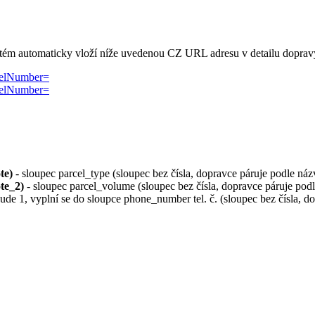
 systém automaticky vloží níže uvedenou CZ URL adresu v detailu dopra
celNumber=
celNumber=
te)
- sloupec parcel_type (sloupec bez čísla, dopravce páruje podle náz
ote_2)
- sloupec parcel_volume (sloupec bez čísla, dopravce páruje pod
ude 1, vyplní se do sloupce phone_number tel. č. (sloupec bez čísla, d