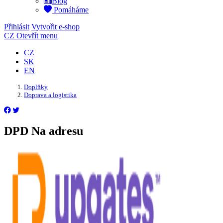
Blog
Pomáháme
Přihlásit
Vytvořit e-shop
CZ
Otevřít menu
CZ
SK
EN
Doplňky
Doprava a logistika
DPD Na adresu