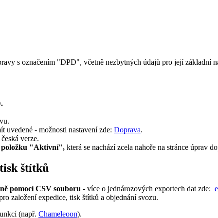
avy s označením "DPD", včetně nezbytných údajů pro její základní na
.
vu.
ít uvedené - možnosti nastavení zde:
Doprava
.
 česká verze.
 položku "Aktivní",
která se nachází zcela nahoře na stránce úprav d
isk štítků
čně pomocí CSV souboru
- více o jednározových exportech dat zde:
e
o založení expedice, tisk štítků a objednání svozu.
funkcí (např.
Chameleoon
).