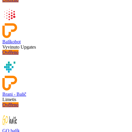
Balíkobot
Vyvinuto Upgates
Ověřeno
Brani - Balič
Limetis
Ověřeno
GO balík