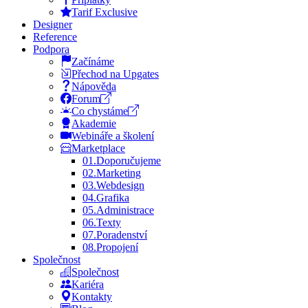
Tarif Exclusive
Designer
Reference
Podpora
Začínáme
Přechod na Upgates
Nápověda
Forum
Co chystáme
Akademie
Webináře a školení
Marketplace
01.
Doporučujeme
02.
Marketing
03.
Webdesign
04.
Grafika
05.
Administrace
06.
Texty
07.
Poradenství
08.
Propojení
Společnost
Společnost
Kariéra
Kontakty