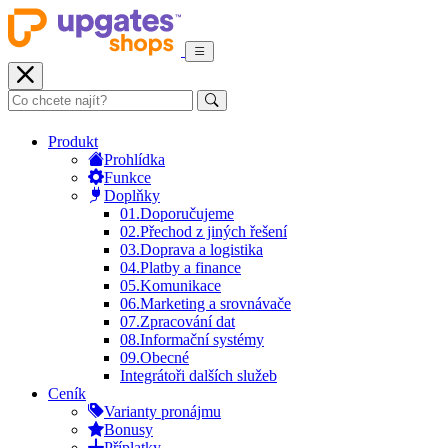
Produkt
Prohlídka
Funkce
Doplňky
01.
Doporučujeme
02.
Přechod z jiných řešení
03.
Doprava a logistika
04.
Platby a finance
05.
Komunikace
06.
Marketing a srovnávače
07.
Zpracování dat
08.
Informační systémy
09.
Obecné
Integrátoři dalších služeb
Ceník
Varianty pronájmu
Bonusy
Příplatky