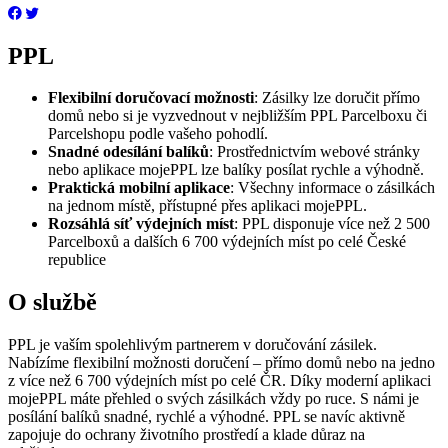
PPL
Flexibilní doručovací možnosti
: Zásilky lze doručit přímo
domů nebo si je vyzvednout v nejbližším PPL Parcelboxu či
Parcelshopu podle vašeho pohodlí.
Snadné odesílání balíků
: Prostřednictvím webové stránky
nebo aplikace mojePPL lze balíky posílat rychle a výhodně.
Praktická mobilní aplikace
: Všechny informace o zásilkách
na jednom místě, přístupné přes aplikaci mojePPL.
Rozsáhlá síť výdejních míst
: PPL disponuje více než 2 500
Parcelboxů a dalších 6 700 výdejních míst po celé České
republice
O službě
PPL je vaším spolehlivým partnerem v doručování zásilek.
Nabízíme flexibilní možnosti doručení – přímo domů nebo na jedno
z více než 6 700 výdejních míst po celé ČR. Díky moderní aplikaci
mojePPL máte přehled o svých zásilkách vždy po ruce. S námi je
posílání balíků snadné, rychlé a výhodné. PPL se navíc aktivně
zapojuje do ochrany životního prostředí a klade důraz na